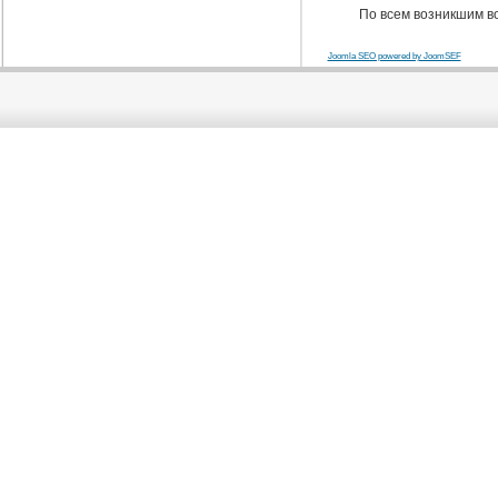
По всем возникшим в
Joomla SEO powered by JoomSEF