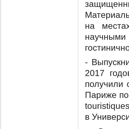
защищен
Материалы
на места
научными
гостинично
- Выпуск
2017 год
получили 
Париже по 
touristiqu
в Универс