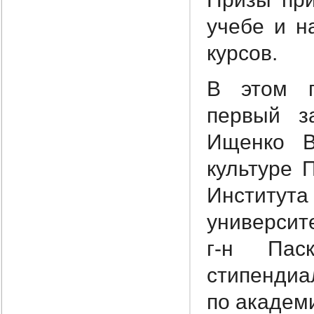
учебе и н
курсов.
В этом г
первый з
Ищенко В
культуре 
Институ
университ
г-н Пас
стипендиа
по академ