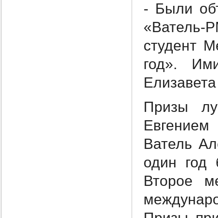
- Были об
«Ватель-Р
студент М
год». Им
Елизавета 
Призы лу
Евгением
Ватель Ал
один год 
Второе м
междунаро
Призы при