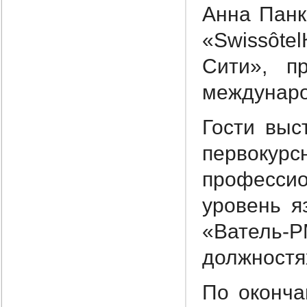
Анна Панк
«Swissôte
Сити», п
междунаро
Гости выс
первокур
професси
уровень я
«Ватель-
должностях
По оконча