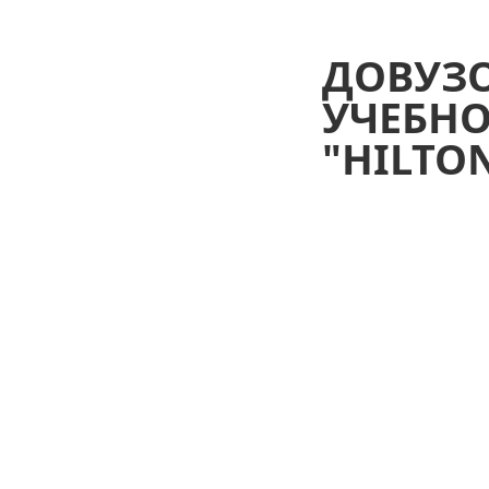
ДОВУЗО
УЧЕБН
"HILTO