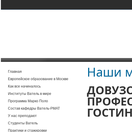
Наши м
Главная
Европейское образование в Москве
ДОВУЗО
Как все начиналось
Институты Ватель в мире
ПРОФЕ
Программа Марко Поло
ГОСТИН
Состав кафедры Ватель-РМАТ
У нас преподают
Студенты Ватель
Практики и стажировки