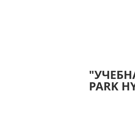
"УЧЕБН
PARK H