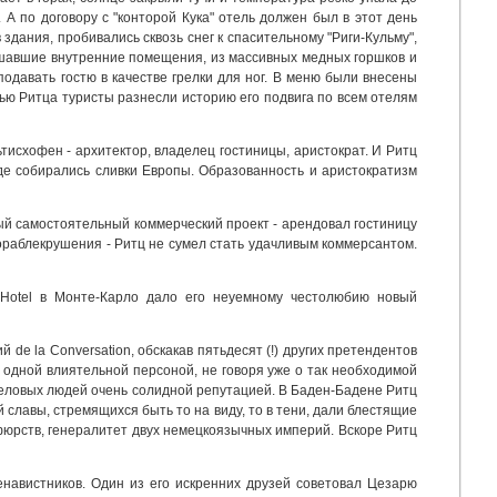
 А по договору с "конторой Кука" отель должен был в этот день
здания, пробивались сквозь снег к спасительному "Риги-Кульму",
крашавшие внутренние помещения, из массивных медных горшков и
подавать гостю в качестве грелки для ног. В меню были внесены
ю Ритца туристы разнесли историю его подвига по всем отелям
исхофен - архитектор, владелец гостиницы, аристократ. И Ритц
 где собирались сливки Европы. Образованность и аристократизм
вый самостоятельный коммерческий проект - арендовал гостиницу
кораблекрушения - Ритц не сумел стать удачливым коммерсантом.
Hotel в Монте-Карло дало его неуемному честолюбию новый
 de la Conversation, обскакав пятьдесят (!) других претендентов
 одной влиятельной персоной, не говоря уже о так необходимой
еловых людей очень солидной репутацией. В Баден-Бадене Ритц
й славы, стремящихся быть то на виду, то в тени, дали блестящие
рфюрств, генералитет двух немецкоязычных империй. Вскоре Ритц
енавистников. Один из его искренних друзей советовал Цезарю