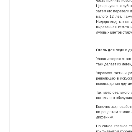
честь принять новог
Цезарь упал в глубо
затем его перевели в
малого 12 лет. Так
Нидервальд, как он 
вырезанная кем-то и
луговых цветов стару
Отель для леди и дж
Узнав историю этого
таки делает их леге
Управляя гостиница
революцию в искусс
нововведения другим
Так, мэтр отельного
остального обслужив
Конечно же, позабот
по рецептам самого 
диковинку.
Но самое главное т
конфидентом коронов