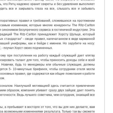
сь, что Ритц надежно хранит секреты и без удивления выполняет
деть все и закрывать глаза на все, слышать все и забывать
 корпоративных правил и требований, сложившихся на протяжении
самым изюминкам, которые многие конкуренты The Ritz-Carlton
ся синонимом безупречного сервиса в гостиничной индустрии. Эта
 традиций The Ritz-Carlton принадлежит Хорсту Шульце, который
х стандартах" - своде правил, напечатанном в виде карманной
 вашей униформы, как и бейдж с именем. Но зарубите на носу:
, - поучал Хорст своих подчиненных.
этому при поступлении на работу каждый служащий дает клятву
изировать талант для того, чтобы приносить доходы себе и всей
и. Новички, будь то менеджеры или обычные служащие, должны
дятся 5- 10-минутные брифинги, чтобы сотрудники отеля могли
 основных правил, где содержатся как общие пожелания к работе
лом.
ерсоналом. Наилучшей мотивацией здесь считается привлечение
ким образом, компания убивает сразу двух зайцев: дает понять
неточности. Ведь лучшего советчика, чем сотрудник, знающий все
, а пребывают в восторге от того, что вы для них делаете, вам
е за возможными изменениями результата. Только так вы сможете