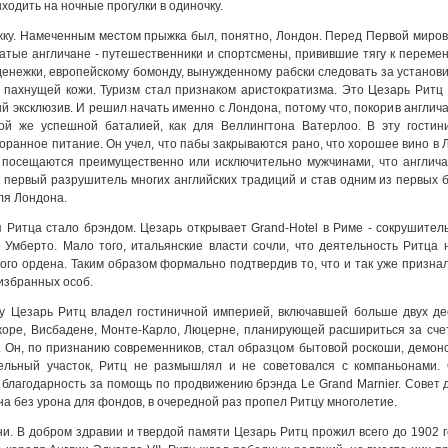
ходить на ночные прогулки в одиночку.
жку. Намеченным местом прыжка был, понятно, Лондон. Перед Первой миров
гатые англичане - путешественники и спортсмены, привившие тягу к перем
енежки, европейскому бомонду, вынужденному рабски следовать за установи
 пахнущей кожи. Туризм стал признаком аристократизма. Это Цезарь Ритц 
 эксклюзив. И решил начать именно с Лондона, потому что, покорив англичан
ой же успешной баталией, как для Веллингтона Ватерлоо. В эту гостин
оранное питание. Он учел, что пабы закрываются рано, что хорошее вино в Л
 посещаются преимущественно или исключительно мужчинами, что англича
к первый разрушитель многих английских традиций и став одним из первых 
ля Лондона.
 Ритца стало брэндом. Цезарь открывает Grand-Hotel в Риме - сокрушител
е Умберто. Мало того, итальянские власти сочли, что деятельность Ритца
ого ордена. Таким образом формально подтвердив то, что и так уже призна
 избранных особ.
ду Цезарь Ритц владел гостиничной империей, включавшей больше двух де
оре, Висбадене, Монте-Карло, Люцерне, планирующей расшириться за счет
tz. Он, по признанию современников, стал образцом бытовой роскоши, дем
мельный участок, Ритц не размышлял и не советовался с компаньонами. 
благодарность за помощь по продвижению брэнда Le Grand Marnier. Совет 
на без урона для фондов, в очередной раз пропел Ритцу многолетие.
и. В добром здравии и твердой памяти Цезарь Ритц прожил всего до 1902 го