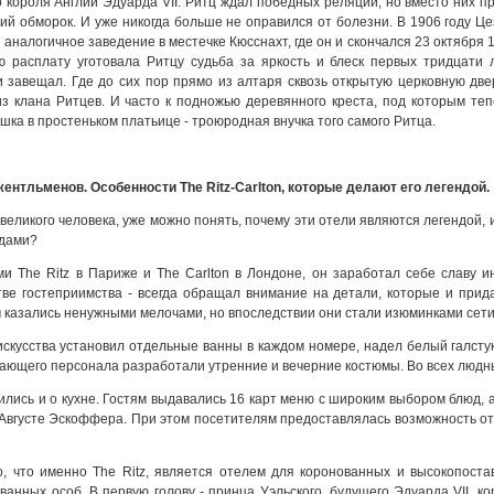
о короля Англии Эдуарда VII. Ритц ждал победных реляций, но вместо них 
кий обморок. И уже никогда больше не оправился от болезни. В 1906 году Ц
 аналогичное заведение в местечке Кюсснахт, где он и скончался 23 октября
ую расплату уготовала Ритцу судьба за яркость и блеск первых тридцати
и завещал. Где до сих пор прямо из алтаря сквозь открытую церковную дв
з клана Ритцев. И часто к подножью деревянного креста, под которым теп
шка в простеньком платьице - троюродная внучка того самого Ритца.
ентльменов. Особенности The Ritz-Carlton, которые делают его легендой.
 великого человека, уже можно понять, почему эти отели являются легендой, 
ндами?
ми Тhе Ritz в Париже и Тhе Саrltоn в Лондоне, он заработал себе славу 
тве гостеприимства - всегда обращал внимание на детали, которые и пр
 казались ненужными мелочами, но впоследствии они стали изюминками сети
 искусства установил отдельные ванны в каждом номере, надел белый галсту
ающего персонала разработали утренние и вечерние костюмы. Во всех людны
ились и о кухне. Гостям выдавались 16 карт меню с широким выбором блюд,
Августе Эскоффера. При этом посетителям предоставлялась возможность ото
о, что именно The Ritz, является отелем для коронованных и высокопост
анных особ. В первую голову - принца Уэльского, будущего Эдуарда VII, к