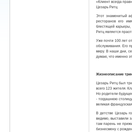
«Клиент всегда прав
Цезарь Ритц
Этот знаменитый аф
ресторанов его им
блестящей карьеры,
Ритц является праот
Уже почти 100 лет от
обслуживания. Его 
миру. В наши дни, с
думаю, что именно эт
Жизнеописание трин
Цезарь Ритц был тр
всего 123 жителя. К
Но родители будущег
- тогдашнюю столицу
великая французская
В детстве Цезарь г
видимо, выставили з
там парень не прижи
бизнесмену с рожден