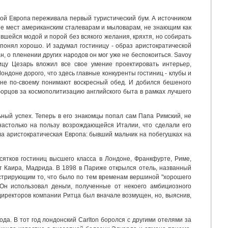
ой Европа переживала первый туристический бум. А источником
ене мест американским сталеварам и мыловарам, не знающим как
вшейся модой и порой без всякого желания, кряхтя, но собирать
понял хорошо. И задумал гостиницу - образ аристократической
, о пленении других народов он мог уже не беспокоиться. Savoy
ицу Цезарь вложил все свое умение проектировать интерьер,
ондоне дорого, что здесь главные конкуренты гостиниц - клубы и
не по-своему понимают воскресный обед. И добился бешеного
борцов за космополитизацию английского быта в рамках лучшего
ьный успех. Теперь в его знакомцы попал сам Папа Римский, не
 настолько на пользу возрождающейся Италии, что сделали его
ла аристократическая Европа: бывший мальчик на побегушках на
сятков гостиниц высшего класса в Лондоне, Франкфурте, Риме,
 Каира, Мадрида. В 1898 в Париже открылся отель, названный
онстрирующим то, что было по тем временам вершиной "хорошего
Он использовал деньги, полученные от некоего амбициозного
директоров компании Ритца был вначале возмущен, но, выяснив,
да. В тот год лондонский Carlton боролся с другими отелями за