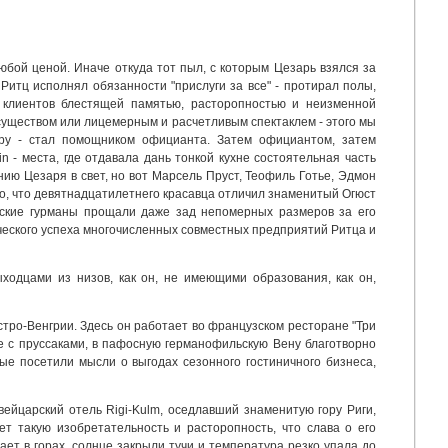
юбой ценой. Иначе откуда тот пыл, с которым Цезарь взялся за
 Ритц исполнял обязанности "прислуги за все" - протирал полы,
и клиентов блестящей памятью, расторопностью и неизменной
уществом или лицемерным и расчетливым спектаклем - этого мы
еру - стал помощником официанта. Затем официантом, затем
n - места, где отдавала дань тонкой кухне состоятельная часть
ю Цезаря в свет, но вот Марсель Пруст, Теофиль Готье, Эдмон
то, что девятнадцатилетнего красавца отличил знаменитый Огюст
рижские гурманы прощали даже зад непомерных размеров за его
ческого успеха многочисленных совместных предприятий Ритца и
ыходцами из низов, как он, не имеющими образования, как он,
стро-Венгрии. Здесь он работает во французском ресторане "Три
не с пруссаками, в пафосную германофильскую Вену благотворно
вые посетили мысли о выгодах сезонного гостиничного бизнеса,
ейцарский отель Rigi-Kulm, оседлавший знаменитую гору Риги,
т такую изобретательность и расторопность, что слава о его
ает в горах, солнце закрыли тучи и температура резко упала до