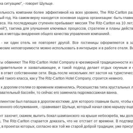
а ситуацию", - говорит Шульце.
льность компании более эффективной на всех уровнях, The Ritz-Carlton р
ый год. На самом верху находится основная задача организации: быть глав
неса. На последующих ступенях пребывают миссия The Ritz-Carlton на 10 лет
ей"), тактика для улучшения ключевых процессов, стратегии и планы дейст
а и методы внедрения общего качества управления компанией.
- ни один отель не повторяет другой. Все гостиницы оформляются в зав
еские неповторимости можно использовать в интерьере и в работе отеля. Все
ы обвиняют The Ritz-Carlton Ноtеl Соmраnу в чрезмерной традиционности и
 удивительное и захватывающее, и такой подход делает отдых скучным и
т в ответ собственники сети. Ведь после нескольких лет застоя на туристич
й такого класса, как у The Ritz-Carlton Ноtеl Соmраnу, строится немного.
 к дорогим отелям со временем изменились. Роскошества типа хрустальных 
авательный бассейн, то сейчас его заменила гидромассажная ванна.
клиентом был папаша в дорогом костюме, для которого главным было, чтобы е
женного обслуживания, - сравнивает Шульце, который начал свою карьеру еще 
ент захочет, скажем, выпить бокал шампанского на крыше небоскреба, мы до
, The Ritz-Carlton старается доказать, что не отстает от времени. В подтв
 в проектах которых, согласно все той же старой доброй традиции, уже прису