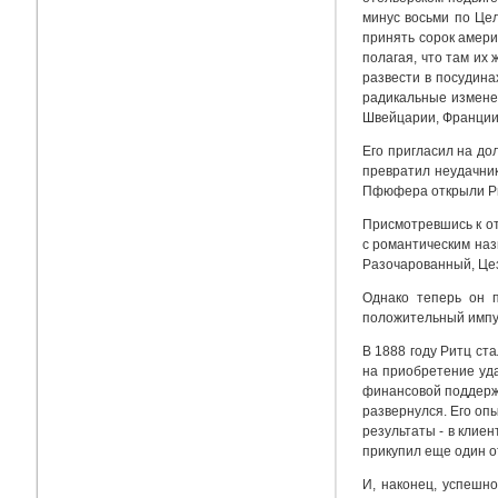
минус восьми по Цел
принять сорок амери
полагая, что там их
развести в посудина
радикальные измене
Швейцарии, Франции 
Его пригласил на до
превратил неудачник
Пфюфера открыли Рит
Присмотревшись к от
с романтическим наз
Разочарованный, Це
Однако теперь он 
положительный импул
В 1888 году Ритц ста
на приобретение уда
финансовой поддержк
развернулся. Его опы
результаты - в клие
прикупил еще один о
И, наконец, успешно