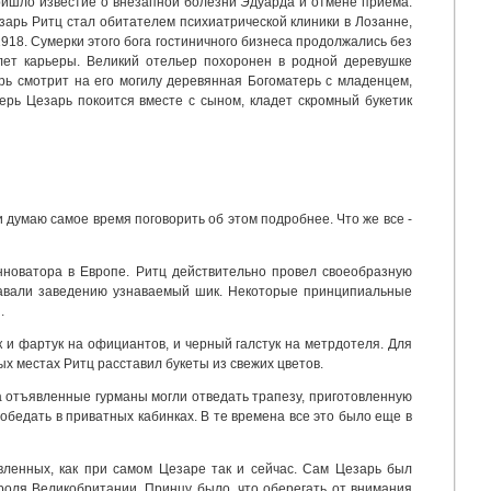
пришло известие о внезапной болезни Эдуарда и отмене приема.
езарь Ритц стал обитателем психиатрической клиники в Лозанне,
 1918. Сумерки этого бога гостиничного бизнеса продолжались без
 лет карьеры. Великий отельер похоронен в родной деревушке
ерь смотрит на его могилу деревянная Богоматерь с младенцем,
ерь Цезарь покоится вместе с сыном, кладет скромный букетик
и думаю самое время поговорить об этом подробнее. Что же все -
инноватора в Европе. Ритц действительно провел своеобразную
идавали заведению узнаваемый шик. Некоторые принципиальные
.
к и фартук на официантов, и черный галстук на метрдотеля. Для
х местах Ритц расставил букеты из свежих цветов.
 а отъявленные гурманы могли отведать трапезу, приготовленную
бедать в приватных кабинках. В те времена все это было еще в
авленных, как при самом Цезаре так и сейчас. Сам Цезарь был
ороля Великобритании. Принцу было, что оберегать от внимания