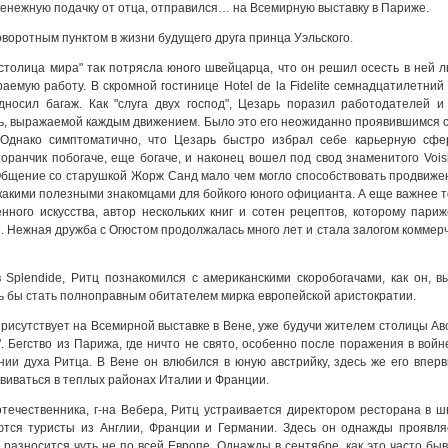
енежную подачку от отца, отправился… на Всемирную выставку в Париже.
оворотным пунктом в жизни будущего друга принца Уэльского.
столица мира" так потрясла юного швейцарца, что он решил осесть в ней л
аемую работу. В скромной гостинице Hotel de la Fidelite семнадцатилетний
дносил багаж. Как "слуга двух господ", Цезарь поразил работодателей 
ь, выражаемой каждым движением. Было это его неожиданно проявившимся с
. Однако симптоматично, что Цезарь быстро избрал себе карьерную сф
оранчик побогаче, еще богаче, и наконец вошел под свод знаменитого Voisi
бщение со старушкой Жорж Санд мало чем могло способствовать продвижени
 какими полезными знакомцами для бойкого юного официанта. А еще важнее 
енного искусства, автор нескольких книг и сотен рецептов, которому па
 Нежная дружба с Огюстом продолжалась много лет и стала залогом коммер
 Splendide, Ритц познакомился с американскими скоробогачами, как он, в
ь бы стать полноправным обитателем мирка европейской аристократии.
присутствует на Всемирной выставке в Вене, уже будучи жителем столицы Ав
. Бегство из Парижа, где ничто не свято, особенно после поражения в вой
нии духа Ритца. В Вене он влюбился в юную австрийку, здесь же его впер
виваться в теплых районах Италии и Франции.
ечественника, г-на Вебера, Ритц устраивается директором ресторана в шв
ются туристы из Англии, Франции и Германии. Здесь он однажды проявляе
 разносится чуть не по всей Европе. Однажды в сентябре, как это часто быв