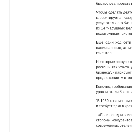
быстро реагировать н
Чтобы сделать деяте
корректируется кажд
услуг отельного биз
из 14 "насущных цел
подытоживает систем
Еще один ход сети 
национальные, этнич
клиентов.
Некоторые конкурент
роскошь как что-то
бизнеса", - парирую
предложение. А отеле
Конечно, требования
уровня отеля был пл
"В 1980-х типичным 
и требует ярко выра
- «Если сегодня кли
стороны конкурентов
современных отелей,