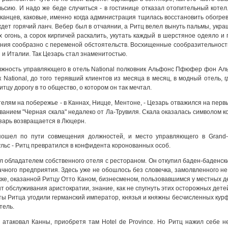
ьсию. И надо же беде случиться - в гостинице отказал отопительный котел.
канцев, каковые, именно когда администрация тщилась восстановить обогрев 
 ждет горячий ланч. Вебер был в отчаянии, а Ритц велел вынуть пальмы, у
х огонь, а сорок кирпичей раскалить, укутать каждый в шерстяное одеяло и 
ния сообразно с переменой обстоятельств. Восхищенные сообразительность
и Италии. Так Цезарь стал знаменитостью.
лжность управляющего в отель National полковник Альфонс Пфюфер фон Альт
 National, до того терявший клиентов из месяца в месяц, в модный отель,
цу дорогу в то общество, о котором он так мечтал.
елям на побережье - в Каннах, Ницце, Ментоне, - Цезарь отважился на пер
ванием "Черная скала" недалеко от Ла-Трувиля. Скала оказалась символом 
зарь возвращается в Люцерн.
пошел по пути совмещения должностей, и место управляющего в Grand-
ьс - Ритц превратился в конфидента коронованных особ.
л обладателем собственного отеля с рестораном. Он откупил баден-баденский
чного предприятия. Здесь уже не обошлось без словечка, замолвленного не
е, оказанной Ритцу Отто Каном, бизнесменом, пользовавшимся у местных д
т обслуживания аристократии, знание, как не спугнуть этих осторожных дете
нты Ритца угодили германский император, князья и княжны бесчисленных ку
тель.
 атаковал Канны, приобретя там Hotel de Province. Но Ритц нажил себе н