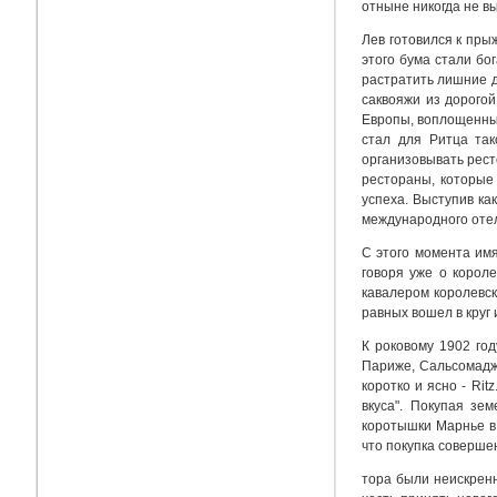
отныне никогда не вы
Лев готовился к пры
этого бума стали бо
растратить лишние д
саквояжи из дорогой
Европы, воплощенный
стал для Ритца так
организовывать рест
рестораны, которые
успеха. Выступив ка
международного оте
С этого момента имя
говоря уже о корол
кавалером королевск
равных вошел в круг
К роковому 1902 го
Париже, Сальсомадж
коротко и ясно - Ri
вкуса". Покупая зе
коротышки Марнье в 
что покупка соверше
тора были неискренн