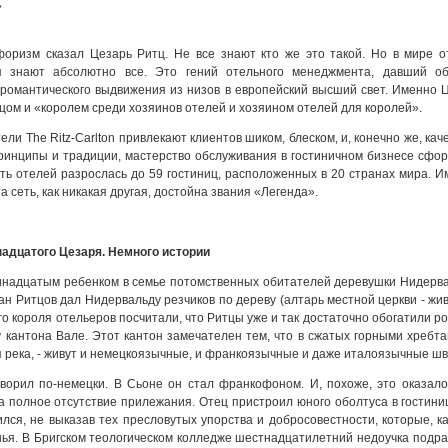
»
оризм сказал Цезарь Ритц. Не все знают кто же это такой. Но в мире о
я знают абсолютно все. Это гений отельного менеджмента, давший о
 романтического выдвижения из низов в европейский высший свет. Именно 
цом и «королем среди хозяинов отелей и хозяином отелей для королей».
ели The Ritz-Carlton привлекают клиентов шиком, блеском, и, конечно же, кач
принципы и традиции, мастерство обслуживания в гостиничном бизнесе сфо
еть отелей разрослась до 59 гостиниц, расположенных в 20 странах мира. Им
а сеть, как никакая другая, достойна звания «Легенда».
адцатого Цезаря. Немного истории
инадцатым ребенком в семье потомственных обитателей деревушки Нидерва
лан Ритцов дал Нидервальду резчиков по дереву (алтарь местной церкви - жив
о короля отельеров посчитали, что Ритцы уже и так достаточно обогатили 
 кантона Вале. Этот кантон замечателен тем, что в сжатых горными хребта
 река, - живут и немецкоязычные, и франкоязычные и даже италоязычные ш
оворил по-немецки. В Сьоне он стал франкофоном. И, похоже, это оказал
а полное отсутствие прилежания. Отец пристроил юного оболтуса в гостини
лся, не выказав тех пресловутых упорства и добросовестности, которые, 
ья. В Бригском теологическом колледже шестнадцатилетний недоучка подраб