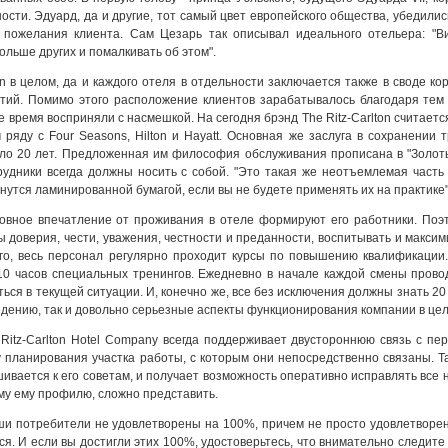
сти. Эдуард, да и другие, тот самый цвет европейского общества, убедили
пожелания клиента. Сам Цезарь так описывал идеального отельера: "Ви
ольше других и помалкивать об этом".
ton в целом, да и каждого отеля в отдельности заключается также в своде
етий. Помимо этого расположение клиентов зарабатывалось благодаря тем 
е время восприняли с насмешкой. На сегодня брэнд The Ritz-Carlton считает
 ряду с Four Seasons, Hilton и Hayatt. Основная же заслуга в сохранении
оло 20 лет. Предложенная им философия обслуживания прописана в "Золоты
рудники всегда должны носить с собой. "Это такая же неотъемлемая часть
нутся ламинированной бумагой, если вы не будете применять их на практике"
сновное впечатление от проживания в отеле формируют его работники. По
 доверия, чести, уважения, честности и преданности, воспитывать и максим
ого, весь персонал регулярно проходит курсы по повышению квалификаци
310 часов специальных тренингов. Ежедневно в начале каждой смены прово
ься в текущей ситуации. И, конечно же, все без исключения должны знать 20
едению, так и довольно серьезные аспекты функционирования компании в це
 Ritz-Carlton Ноtеl Соmраnу всегда поддерживает двустороннюю связь с п
 планирования участка работы, с которым они непосредственно связаны. Та
шивается к его советам, и получает возможность оперативно исправлять все 
у ему профилю, сложно представить.
аши потребители не удовлетворены на 100%, причем не просто удовлетворены
ься. И если вы достигли этих 100%, удостоверьтесь, что внимательно следит