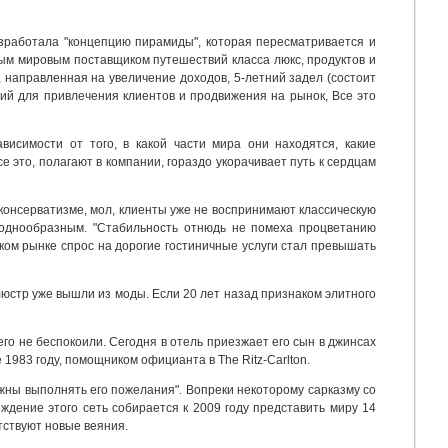
азработала "концепцию пирамиды", которая пересматривается и
ным мировым поставщиком путешествий класса люкс, продуктов и
, направленная на увеличение доходов, 5-летний задел (состоит
вий для привлечения клиентов и продвижения на рынок, Все это
исимости от того, в какой части мира они находятся, какие
 это, полагают в компании, гораздо укорачивает путь к сердцам
 консерватизме, мол, клиенты уже не воспринимают классическую
 однообразным. "Стабильность отнюдь не помеха процветанию
еском рынке спрос на дорогие гостиничные услуги стал превышать
люстр уже вышли из моды. Если 20 лет назад признаком элитного
го не беспокоили. Сегодня в отель приезжает его сын в джинсах
1983 году, помощником официанта в The Ritz-Carlton.
лжны выполнять его пожелания". Вопреки некоторому сарказму со
ерждение этого сеть собирается к 2009 году представить миру 14
тствуют новые веяния.