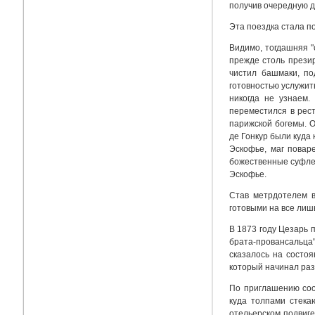
получив очередную д
Эта поездка стала п
Видимо, тогдашняя "
прежде столь презир
чистил башмаки, по
готовностью услужит
никогда не узнаем
переместился в рест
парижской богемы. О
де Гонкур были куда
Эскофье, маг повар
божественные суфле.
Эскофье.
Став метрдотелем в
готовыми на все лиш
В 1873 году Цезарь 
брата-провансальца"
сказалось на состоя
который начинал раз
По приглашению соот
куда толпами стека
отельерском подвиге