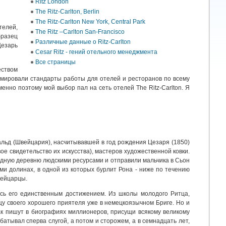
Ritz London
The Ritz-Carlton, Berlin
The Ritz-Carlton New York, Central Park
телей,
The Ritz –Carlton San-Francisco
бразец
Различные данные о Ritz-Carlton
Цезарь
Cesar Ritz - гений отельного менеджмента
Все страницы
еством
рмировали стандарты работы для отелей и ресторанов по всему
енно поэтому мой выбор пал на сеть отелей The Ritz-Carlton. Я
льд (Швейцария), насчитывавшей в год рождения Цезаря (1850)
ое свидетельство их искусства), мастеров художественной ковки.
родную деревню людскими ресурсами и отправили мальчика в Сьон
ми долинах, в одной из которых бурлит Рона - ниже по течению
вейцарцы.
ось его единственным достижением. Из школы молодого Ритца,
цу своего хорошего приятеля уже в немецкоязычном Бриге. Но и
как пишут в биографиях миллионеров, присущи всякому великому
атывал сперва слугой, а потом и сторожем, а в семнадцать лет,